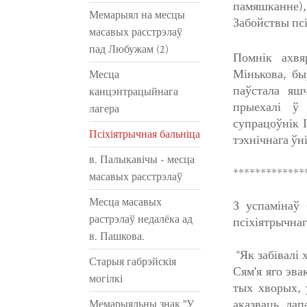
памяшканне), 
Мемарыял на месцы
Забойствы псі
масавых расстрэлаў
пад Любужам (2)
Помнік ахвя
Мінькова, бы
Месца
паўстала яшч
канцэнтрацыйнага
прыехалі ў 
лагера
супрацоўнік 
Псіхіятрычная бальніца
тэхнічнага ўн
в. Палыкавічы - месца
*************
масавых расстрэлаў
Месца масавых
З успамінаў 
растрэлаў недалёка ад
псіхіятрычнаг
в. Пашкова.
“Як забівалі 
Старыя габрэйскія
Сям'я яго эва
могілкі
тых хворых, 
аказваць дап
Мемарыяльны знак "У