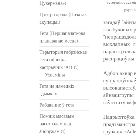
Screenshot aus e
Цукермана»)
psychi
Цэнтр горада (Пачатак
загадаў "айнз
акупацыі)
і выбуховых р
Гета (Першапачаткова
"непрацаздол
планаванае месца)
выхлапных г
парасстрэльв
Тэрыторыя габрэйскае
распрацоўцы 
гета (ліпень-
кастрычнік 1941 г.)
Адбор ахвяр в
Успаміны
супрацоўнікаў
Гета на нямецкіх
высокапастаў
здымках
айнзацгрупы 
гаўптштурмфю
Рабаванне ў гета
Помнік масавым
Падрыхтоўка 
расстрэлам пад
прадэманстра
грузавік «Adl
Любужам (1)