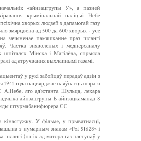
 начальнік «айнзацгрупы У», а пазней
 кіравання крымінальнай паліцыі Небе
псіхічна хворых людзей з дапамогай газу
ыло змярцвёна ад 500 да 600 хворых - усе
чна зачыненае памяшканне праз шлангі
ў. Частка зняволеных і медперсаналу
ых шпіталях Мінска і Магілёва, спрыяла
алі ад атручвання выхлапнымі газамі.
цыентаў у рукі забойцаў перадаў адзін з
ня 1941 года пацвярджае наяўнасць шэрага
 А.Небе, яго ад'ютанта Шульца, лекара
кладчыка айнзацгрупы B айнзацкаманда 8
аманды штурмабаннфюрера СС.
а кінастужку. У фільме, у прыватнасці,
машына з нумарным знакам «Pol 51628» і
ва шлангі (па іх ад матора газ паступаў у