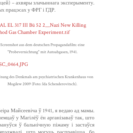
зяцей) – ахвяры злачыннага эксперыменту.
х працэсах у ФРГ і ГДР.
Screenshot aus dem deutschen Propagandafilm: eine
"Probevernichtung" mit Autoabgasen, 1941.
fnung des Denkmals am psychiatrischen Krankenhaus von
Mogilew 2009 (Foto: Ida Schenderovitsch).
еіра Майсеевіча ў 1941, я ведаю ад мамы.
немцаў у Магілёў ён арганізаваў так, што
прануўся ў бальнічную піжаму і застаўся
ярэджвалі, што могуць расправіцца, бо