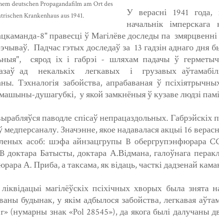
inem deutschen Propagandafilm am Ort des
У верасні 1941 года,
atrischen Krankenhaus aus 1941.
начальнік імперскага
ацкаманда-8" правесці ў Магілёве доследы па змярцвенні 
эчываў. Падчас гэтых доследаў за 13 гадзін аднаго дня б
ьныя", сярод іх і габрэі - шляхам падачы ў герметы
азаў ад некалькіх легкавых і грузавых аўтамабіля
аны. Тэхналогія забойства, апрабаваная ў псіхіятрычн
машыны-душагубкі, у якой замкнёныя ў кузаве людзі памір
ырабляўся паводле спісаў непрацаздольных. Габрэйскіх па
 медперсаналу. Значэнне, якое надавалася акцыі 16 верас
леных асоб: шэфа айнзацгрупы B обергрупэнфюрара CC
B доктара Батысты, доктара А.Відмана, галоўнага пера
рара А. Приба, а таксама, як відаць, часткі дадзенай к
ліквідацыі магілёўскіх псіхічных хворых была знята н
ваны будынак, у якім адбылося забойства, легкавая аўта
er» (нумарны знак «Pol 28545»), да якога былі далучаны д