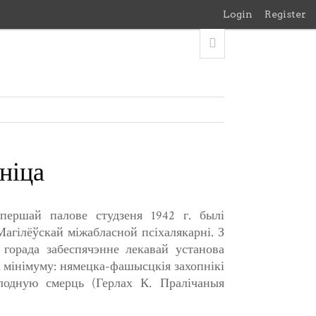
Login
Register
ніца
першай палове студзеня 1942 г. былі
агілёўскай міжабласной псіхалякарні. З
горада забеспячэнне лекавай установа
а мінімуму: нямецка-фашысцкія захопнікі
лодную смерць (Герлах К. Пралічаныя