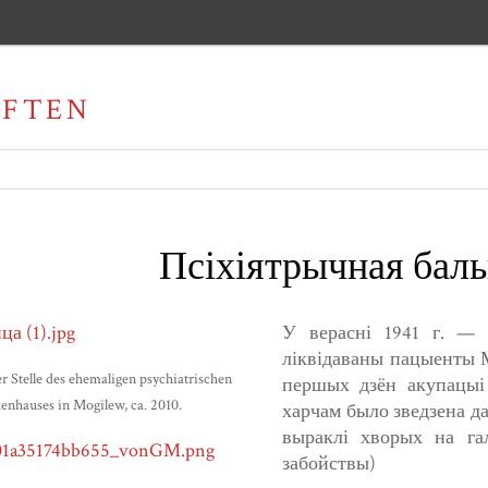
AFTEN
Псіхіятрычная баль
У верасні 1941 г. — 
ліквідаваны пацыенты М
 Stelle des ehemaligen psychiatrischen
першых дзён акупацыі 
enhauses in Mogilew, ca. 2010.
харчам было зведзена д
выраклі хворых на га
забойствы)