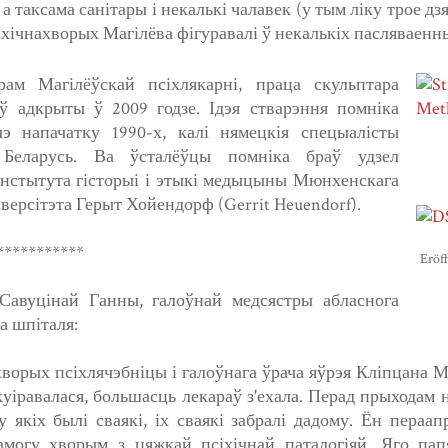
а таксама санітары і некалькі чалавек (у тым ліку трое д
хічнахворых Магілёва фігуравалі ў некалькіх пасляваенны
рам Магілёўскай псіхлякарні, праца скульптара
ў адкрыты ў 2009 годзе. Ідэя стварэння помніка
э напачатку 1990-х, калі нямецкія спецыалісты
Беларусь. Ва ўсталёўцы помніка браў удзел
Інстытута гісторыі і этыкі медыцыны Мюнхенскага
іверсітэта Герыт Хойендорф (Gerrit Heuendorf).
***********
Eröf
Савуцінай Ганны, галоўнай медсястры абласнога
а шпіталя:
хворых псіхлячэбніцы і галоўнага ўрача яўрэя Кліпцана М
куіравалася, большасць лекараў з'ехала. Перад прыходам 
у якіх былі сваякі, іх сваякі забралі дадому. Ён пераа
амогу хворым з цяжкай псіхічнай паталогіяй. Яго пап