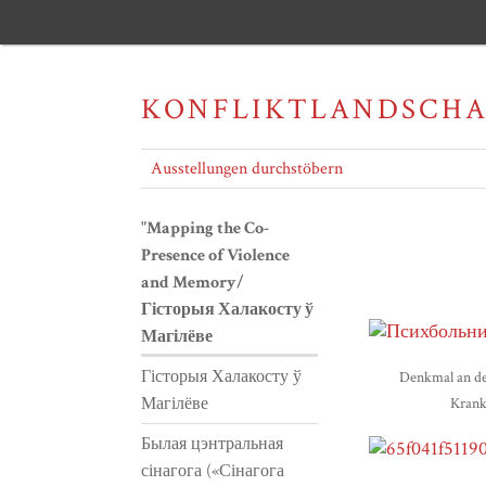
KONFLIKTLANDSCH
Ausstellungen durchstöbern
"Mapping the Co-
Presence of Violence
and Memory/
Гісторыя Халакосту ў
Магілёве
Гісторыя Халакосту ў
Denkmal an der
Магілёве
Krank
Былая цэнтральная
сінагога («Сінагога