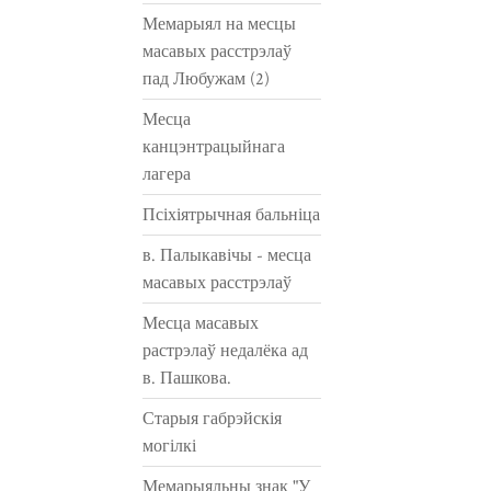
Мемарыял на месцы
масавых расстрэлаў
пад Любужам (2)
Месца
канцэнтрацыйнага
лагера
Псіхіятрычная бальніца
в. Палыкавічы - месца
масавых расстрэлаў
Месца масавых
растрэлаў недалёка ад
в. Пашкова.
Старыя габрэйскія
могілкі
Мемарыяльны знак "У