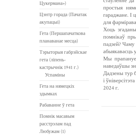
стаўленне да
Цукермана»)
простыя няме
Цэнтр горада (Пачатак
гараджане. І 
для фармірав
акупацыі)
Хоць згаданы
Гета (Першапачаткова
помнікаў пры
планаванае месца)
падзей? Чаму 
абыякавасць 
Тэрыторыя габрэйскае
Мы прапануем
гета (ліпень-
наведаўшы зн
кастрычнік 1941 г.)
Дадзены тур б
Успаміны
і ўніверсітэт
Гета на нямецкіх
2024 г.
здымках
Рабаванне ў гета
Помнік масавым
расстрэлам пад
Любужам (1)