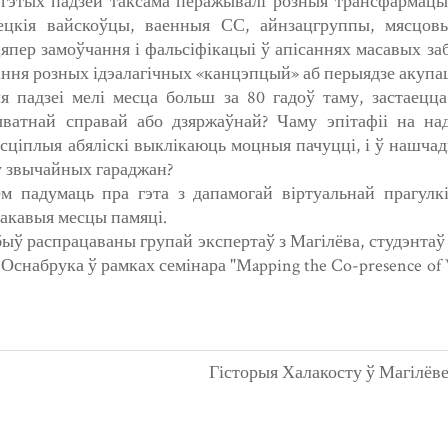
 гэтых падзей таксама перажывалі розныя трансфармацы
цкія вайскоўцы, ваенныя СС, айнзацгруппы, мясцовыя
цяпер замоўчання і фальсіфікацыі ў апісаннях масавых з
ання розных ідэалагічных «канцэпцый» аб перыядзе акупа
я падзеі мелі месца больш за 80 гадоў таму, застаецца
ватнай справай або дзяржаўнай? Чаму эпітафіі на на
сціплыя абяліскі выклікаюць моцныя пачуцці, і ў нашчадк
у звычайных гараджан?
 падумаць пра гэта з дапамогай віртуальнай прагулкі 
акавыя месцы памяці.
ыў распрацаваны групай экспертаў з Магілёва, студэнтаў 
а Оснабрука ў рамках семінара "Mapping the Co-presence of 
Гісторыя Халакосту ў Магілёв