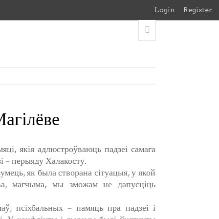
Login
Register
Магілёве
яці, якія адлюстроўваюць падзеі самага
зі – перыяду Халакосту.
умець, як была створана сітуацыя, у якой
тва, магчыма, мы зможам не дапусціць
аў, псіхбальных – памяць пра падзеі і