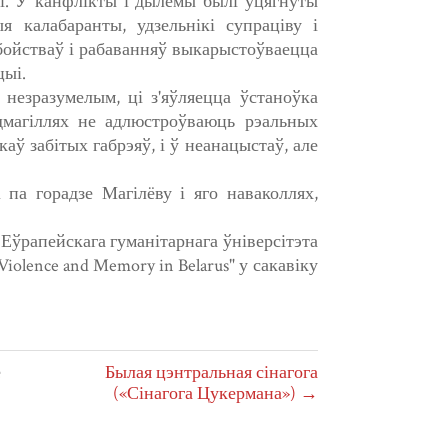
і. У канфлікты і дылемы былі ўцягнуты
 калабаранты, удзельнікі супраціву і
абойстваў і рабаванняў выкарыстоўваецца
цыі.
 незразумелым, ці з'яўляецца ўстаноўка
дмагіллях не адлюстроўваюць рэальных
аў забітых габрэяў, і ў неанацыстаў, але
па горадзе Магілёву і яго наваколлях,
Еўрапейскага гуманітарнага ўніверсітэта
Violence and Memory in Belarus" у сакавіку
е
Былая цэнтральная сінагога
(«Сінагога Цукермана») →