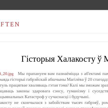
AFTEN
Гісторыя Халакосту ў 
Мы прапануем вам пазнаёміцца з аб'ектамі пам
рыядa гісторыі габрэйскай абшчыны Магілёва ў 20 стагодд
туль працягвае хваляваць гэтая тэма? Калі мы зможам зраз
ацаваць законы здаровага сэнсу, гуманізму і суседс
цыянальных Катастроф у сучаснасці і будучыні.
акосту не скончылася з забойствам тысяч габрэяў, ром