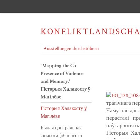
KONFLIKTLANDSCH
Ausstellungen durchstöbern
"Mapping the Co-
Presence of Violence
and Memory/
Гісторыя Халакосту ў
Магілёве
трагічнага пе
Гісторыя Халакосту ў
Чаму нас дагэ
Магілёве
перасталі пр
паўтарэння на
Былая цэнтральная
Гісторыя Хал
сінагога («Сінагога