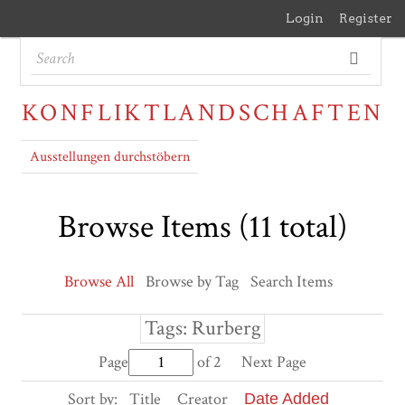
Login
Register
KONFLIKTLANDSCHAFTEN
Ausstellungen durchstöbern
Browse Items (11 total)
Browse All
Browse by Tag
Search Items
Tags: Rurberg
Page
of 2
Next Page
Sort by:
Title
Creator
Date Added