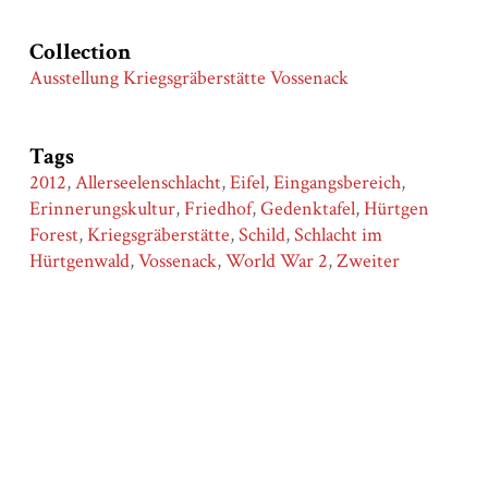
Collection
Ausstellung Kriegsgräberstätte Vossenack
Tags
2012
,
Allerseelenschlacht
,
Eifel
,
Eingangsbereich
,
Erinnerungskultur
,
Friedhof
,
Gedenktafel
,
Hürtgen
Forest
,
Kriegsgräberstätte
,
Schild
,
Schlacht im
Hürtgenwald
,
Vossenack
,
World War 2
,
Zweiter
Weltkrieg
Citation
Frank Möller, Köln, “Eingangsschild Kriegsgräberstätte
Vossenack,”
Konfliktlandschaften
, accessed August 7,
2026,
https://konfliktlandschaften.nghm-
uos.de/items/show/981
.