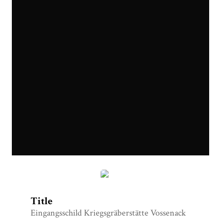
Eingangsschild
Title
Eingangsschild Kriegsgräberstätte Vossenack