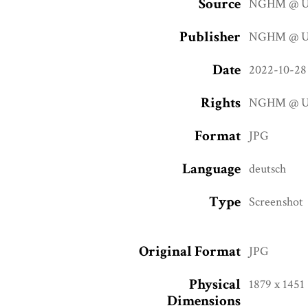
Source
NGHM @ UN
Publisher
NGHM @ UN
Date
2022-10-28
Rights
NGHM @ UN
Format
JPG
Language
deutsch
Type
Screenshot
Original Format
JPG
Physical
1879 x 1451
Dimensions