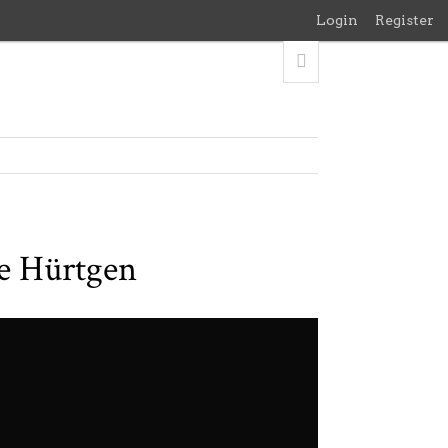
Login
Register
te Hürtgen