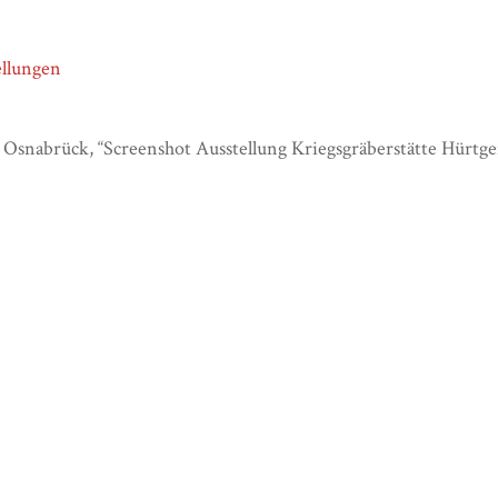
ellungen
nabrück, “Screenshot Ausstellung Kriegsgräberstätte Hürtge
konfliktlandschaften.nghm-uos.de/items/show/1190
.
ml
ml