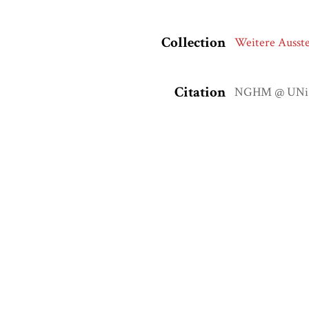
Collection
Weitere Ausst
Citation
NGHM @ UNi Os
2026,
https://
Output Formats
atom
dcmes-x
json
omeka-x
Social Bookmarking
Embed