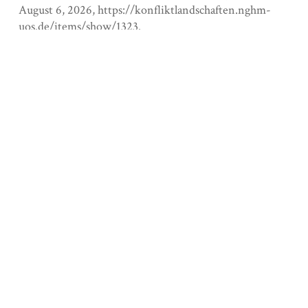
August 6, 2026,
https://konfliktlandschaften.nghm-
uos.de/items/show/1323
.
Output Formats
atom
dcmes-xml
json
omeka-xml
Social Bookmarking
Embed
Copy the code below into your web page