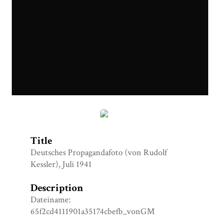
65f2cd4111901a35174cbefb_vonGM.jpg
Title
Deutsches Propagandafoto (von Rudolf
Kessler), Juli 1941
Description
Dateiname:
65f2cd4111901a35174cbefb_vonGM