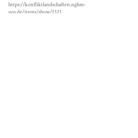
https://konfliktlandschaften.nghm-
uos.de/items/show/1321
.
Output Formats
atom
dcmes-xml
json
omeka-xml
Social Bookmarking
Embed
Copy the code below into your web page