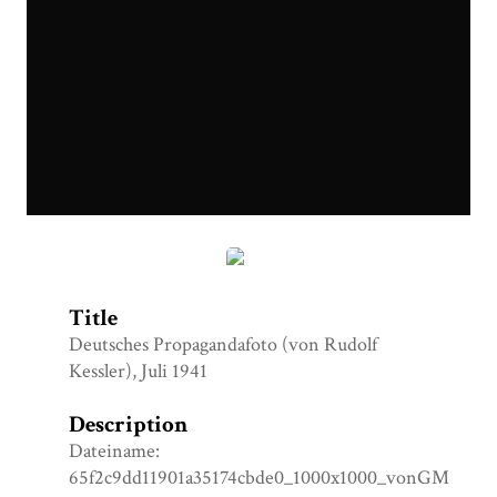
65f2c9dd11901a35174cbde0_1000x1000_vonGM.jpg
Title
Deutsches Propagandafoto (von Rudolf
Kessler), Juli 1941
Description
Dateiname:
65f2c9dd11901a35174cbde0_1000x1000_vonGM